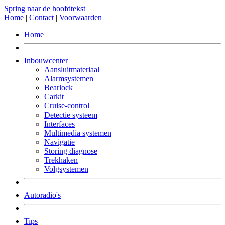
Spring naar de hoofdtekst
Home
|
Contact
|
Voorwaarden
Home
Inbouwcenter
Aansluitmateriaal
Alarmsystemen
Bearlock
Carkit
Cruise-control
Detectie systeem
Interfaces
Multimedia systemen
Navigatie
Storing diagnose
Trekhaken
Volgsystemen
Autoradio's
Tips