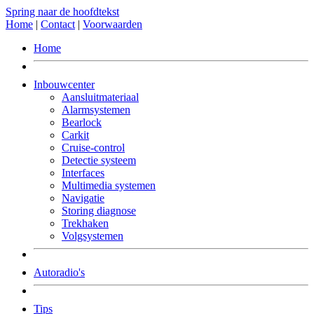
Spring naar de hoofdtekst
Home
|
Contact
|
Voorwaarden
Home
Inbouwcenter
Aansluitmateriaal
Alarmsystemen
Bearlock
Carkit
Cruise-control
Detectie systeem
Interfaces
Multimedia systemen
Navigatie
Storing diagnose
Trekhaken
Volgsystemen
Autoradio's
Tips